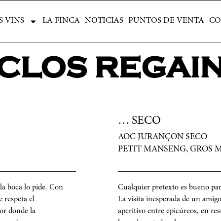
NOS VINS
LA FINCA
NOTICIAS
PUNTOS DE VENTA
CONT
S VINS
LA FINCA
NOTICIAS
PUNTOS DE VENTA
CO
CLOS REGAI
… SECO
AOC JURANÇON SECO
PETIT MANSENG, GROS 
la boca lo pide. Con
Cualquier pretexto es bueno par
e respeta el
La visita inesperada de un amigo
dor donde la
aperitivo entre epicúreos, en r