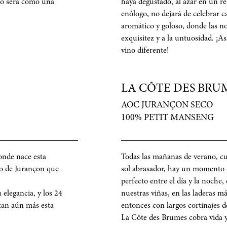
rlo será como una
haya degustado, al azar en un r
enólogo, no dejará de celebrar 
aromático y goloso, donde las not
exquisitez y a la untuosidad. ¡A
vino diferente!
LA CÔTE DES BRU
AOC JURANÇON SECO
100% PETIT MANSENG
onde nace esta
Todas las mañanas de verano, cu
lo de Jurançon que
sol abrasador, hay un momento m
perfecto entre el día y la noche, 
 elegancia, y los 24
nuestras viñas, en las laderas má
zan aún más esta
entonces con largos cortinajes d
La Côte des Brumes cobra vida y