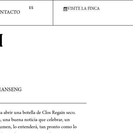
ACTO
ES
ES
VISITE LA FINCA
VISITE LA FINCA
NTACTO
N
MANSENG
a abrir una botella de Clos Regain seco.
, una buena noticia que celebrar, un
esumen, lo entenderá, tan pronto como lo