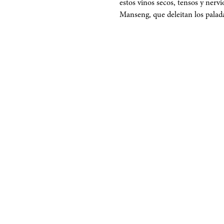
estos vinos secos, tensos y nerv
Manseng, que deleitan los palad
STACIÓN
PUNT