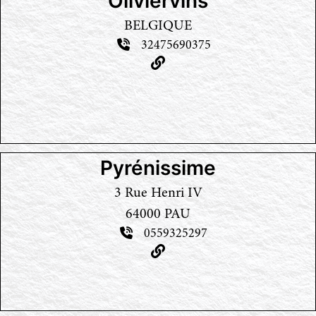
Oliviervins
BELGIQUE
32475690375
Pyrénissime
3 Rue Henri IV
64000 PAU
0559325297