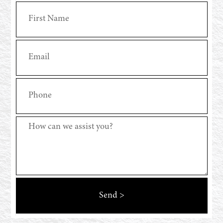
Send >