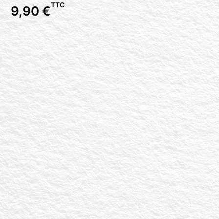
TTC
9,90
€